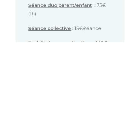
Séance duo parent/enfant
:
75€
(1h)
Séance collective
:
15€/séance
Forfait séances collectives
:
140€
les 10 séances
Contacter
Règlement et prises en